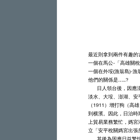
最近則拿到兩件有趣的
一個在馬公-「高雄關稅局
一個在外垵(漁翁島)-漁
他們的關係是…..?
       日人領台後，因應澎湖與日本間交通需求，於明治30年（1897）開關台灣西岸定期航線，白基隆起經
淡水、大垵、澎湖、安
（1911）增打狗（
到横濱。因此，日治時
上貿易業務繁忙，媽宮
立「安平稅關媽宮出張
       其後為因應日益繁忙的業務需求，安平關稅媽宮出張所以其位置不適當，廳舍狹隘，內外貿易品不易