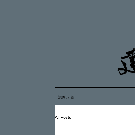
胡說八道
All Posts