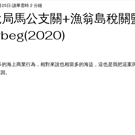
月25日
讀畢需時 2 分鐘
稅局馬公支關+漁翁島稅關
rrbeg(2020)
的原因。