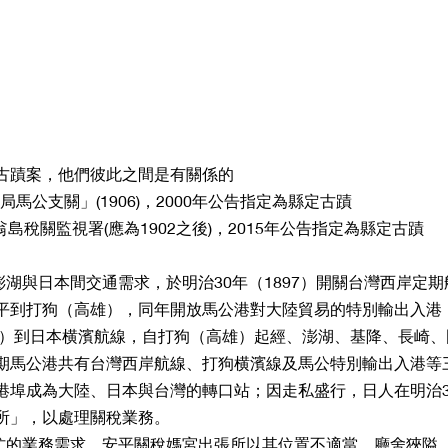
古蹟案，他們彼此之間是有關係的
馬公支關」(1906)，2000年公告指定為縣定古蹟
翁島稅關監視署(應為1902之後)，2015年公告指定為縣定古蹟
平到打狗（高雄），同年開放馬公港對大陸貿易的特別輸出入港；
高雄）到日本横濱航線，自打狗（高雄）起經、澎湖、基降、長崎
期馬公港共有台灣西岸航線、打狗横濱線及馬公特別輸出入港等
港埠成為大陸、日本與台灣的轉口站；因走私盛行，日人在明治31
所」，以處理關稅業務。