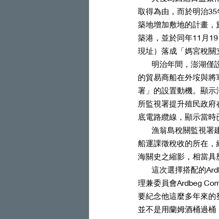
取得為由，而於明治3
築地增加敷地的計畫，
築港，並於同年11月1
現址）落成「媽宮稅關
       明治年間，澎湖僅設置媽宮稅關出張所，原屬安平稅關管轄，後改為高雄稅關。由於往來大陸與臺灣
的貿易商船在外垵與將
署」的設置動機。顯示
所監視署提升殖民政府
底電路纜線，顯示當時
       漁翁島稅關監視署建置據點選擇，乃考量日治時期以前，與將軍灣處於大陸福建與臺灣本島往來商業
船運課徵稅收的所在，
海關史之縮影，相當具
       這次選擇搭配的Ardbeg酒款，是2020年，酒標上海盜圖樣的「Arrrrrrrbeg」，這支酒是阿貝蒸餾廠經
理兼委員會Ardbeg Com
要紀念他這麼多年來的
並不是用蘭姆酒桶過桶，而