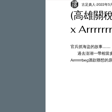
古足責人
2022年5
(高雄關
x Arrrrr
官兵抓海盜的故事……
       過去澎湖一帶相當多的海上商業行為，相對來說也相當多的海盜，這也是我把這案與2020 Ardbeg 
Arrrrrrrbeg酒款聯想