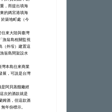
嚴重，而提出填海
之東的媽宮港填海
）於築地町處（今
「漁翁島稅關監視
島（外垵）建置這
和漁翁島間架設水
發展，可說是台灣
將退休，這次的酒款就是
蘭姆酒，但這款酒
%，無年份標示。