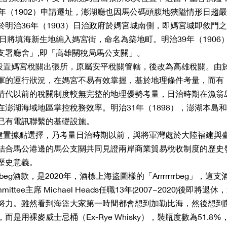
5年（1902）申請遷址，澎湖廳也因馬公碼頭腹地狹隘情形日趨
於明治36年（1903）日治政府於媽宮城南側，即媽宮城即敘門
9日將填海新生地編入媽宮街，命名為築地町。明治39年（1906
支署廳舍」,即「高雄關稅局馬公支關」。
軍的運行狀況，在媽宮不易有效掌握，基於地理條件考量，而有
清代以前的稅關制度較無完整的地理優勢考量，日治時期在漁翁
在澎湖海域地區掌控稅務效率。明治31年（1898），澎湖本島
已有電訊聯繫的基礎設施。
結合馬公港邊的馬公支關共同見證兩岸商業貿易稅收制度的歷史
歷史意義。
mittee主席 Michael Heads任職13年(2007~2020)後即
努力。雖然看到海盜大家第一時間都會想到加勒比海，然後想到
是用裸麥威士忌桶（Ex-Rye Whisky），裝瓶度數為51.8