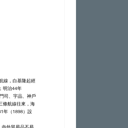
明治44年
、門司、宇品、神戶
三條航線往來，海
年（1898）設